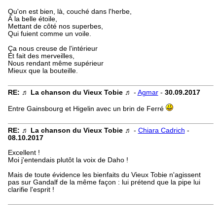
Qu'on est bien, là, couché dans l'herbe,
À la belle étoile,
Mettant de côté nos superbes,
Qui fuient comme un voile.
Ça nous creuse de l'intérieur
Et fait des merveilles,
Nous rendant même supérieur
Mieux que la bouteille.
RE: ♬ La chanson du Vieux Tobie ♬
-
Agmar
-
30.09.2017
Entre Gainsbourg et Higelin avec un brin de Ferré
RE: ♬ La chanson du Vieux Tobie ♬
-
Chiara Cadrich
-
08.10.2017
Excellent !
Moi j'entendais plutôt la voix de Daho !
Mais de toute évidence les bienfaits du Vieux Tobie n'agissent
pas sur Gandalf de la même façon : lui prétend que la pipe lui
clarifie l'esprit !