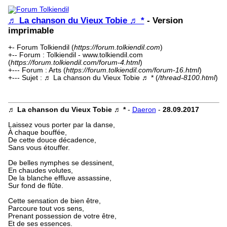
♬ La chanson du Vieux Tobie ♬ *
- Version
imprimable
+- Forum Tolkiendil (
https://forum.tolkiendil.com
)
+-- Forum : Tolkiendil - www.tolkiendil.com
(
https://forum.tolkiendil.com/forum-4.html
)
+--- Forum : Arts (
https://forum.tolkiendil.com/forum-16.html
)
+--- Sujet : ♬ La chanson du Vieux Tobie ♬ * (
/thread-8100.html
)
♬ La chanson du Vieux Tobie ♬ *
-
Daeron
-
28.09.2017
Laissez vous porter par la danse,
À chaque bouffée,
De cette douce décadence,
Sans vous étouffer.
De belles nymphes se dessinent,
En chaudes volutes,
De la blanche effluve assassine,
Sur fond de flûte.
Cette sensation de bien être,
Parcoure tout vos sens,
Prenant possession de votre être,
Et de ses essences.