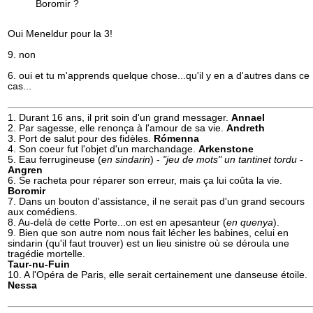
Boromir ?
Oui Meneldur pour la 3!
9. non
6. oui et tu m'apprends quelque chose...qu'il y en a d'autres dans ce
cas...
1. Durant 16 ans, il prit soin d'un grand messager.
Annael
2. Par sagesse, elle renonça à l'amour de sa vie.
Andreth
3. Port de salut pour des fidèles.
Rómenna
4. Son coeur fut l'objet d'un marchandage.
Arkenstone
5. Eau ferrugineuse (
en sindarin
) -
"jeu de mots" un tantinet tordu
-
Angren
6. Se racheta pour réparer son erreur, mais ça lui coûta la vie.
Boromir
7. Dans un bouton d'assistance, il ne serait pas d'un grand secours
aux comédiens.
8. Au-delà de cette Porte...on est en apesanteur (
en quenya
).
9. Bien que son autre nom nous fait lécher les babines, celui en
sindarin (qu'il faut trouver) est un lieu sinistre où se déroula une
tragédie mortelle.
Taur-nu-Fuin
10. A l'Opéra de Paris, elle serait certainement une danseuse étoile.
Nessa