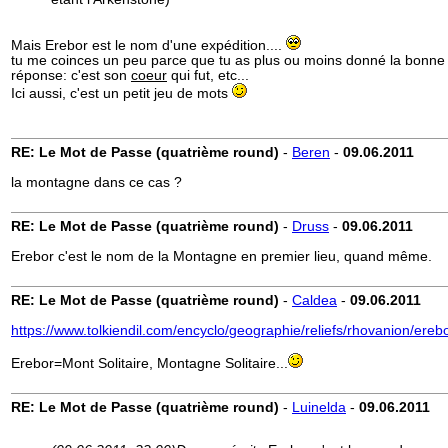
Mais Erebor est le nom d'une expédition....
tu me coinces un peu parce que tu as plus ou moins donné la bonne
réponse: c'est son
coeur
qui fut, etc...
Ici aussi, c'est un petit jeu de mots
RE: Le Mot de Passe (quatrième round)
-
Beren
-
09.06.2011
la montagne dans ce cas ?
RE: Le Mot de Passe (quatrième round)
-
Druss
-
09.06.2011
Erebor c'est le nom de la Montagne en premier lieu, quand même.
RE: Le Mot de Passe (quatrième round)
-
Caldea
-
09.06.2011
https://www.tolkiendil.com/encyclo/geographie/reliefs/rhovanion/ereb
Erebor=Mont Solitaire, Montagne Solitaire...
RE: Le Mot de Passe (quatrième round)
-
Luinelda
-
09.06.2011