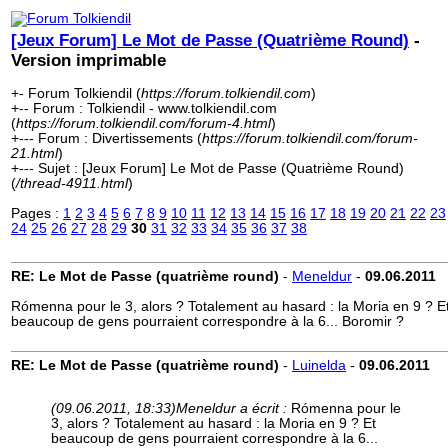
[Jeux Forum] Le Mot de Passe (Quatrième Round)
-
Version imprimable
+- Forum Tolkiendil (
https://forum.tolkiendil.com
)
+-- Forum : Tolkiendil - www.tolkiendil.com
(
https://forum.tolkiendil.com/forum-4.html
)
+--- Forum : Divertissements (
https://forum.tolkiendil.com/forum-
21.html
)
+--- Sujet : [Jeux Forum] Le Mot de Passe (Quatrième Round)
(
/thread-4911.html
)
Pages :
1
2
3
4
5
6
7
8
9
10
11
12
13
14
15
16
17
18
19
20
21
22
23
24
25
26
27
28
29
30
31
32
33
34
35
36
37
38
RE: Le Mot de Passe (quatrième round)
-
Meneldur
-
09.06.2011
Rómenna pour le 3, alors ? Totalement au hasard : la Moria en 9 ? E
beaucoup de gens pourraient correspondre à la 6... Boromir ?
RE: Le Mot de Passe (quatrième round)
-
Luinelda
-
09.06.2011
(09.06.2011, 18:33)
Meneldur a écrit :
Rómenna pour le
3, alors ? Totalement au hasard : la Moria en 9 ? Et
beaucoup de gens pourraient correspondre à la 6...