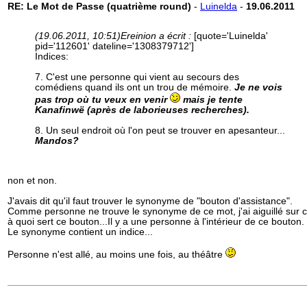
RE: Le Mot de Passe (quatrième round)
-
Luinelda
-
19.06.2011
(19.06.2011, 10:51)
Ereinion a écrit :
[quote='Luinelda'
pid='112601' dateline='1308379712']
Indices:
7. C'est une personne qui vient au secours des
comédiens quand ils ont un trou de mémoire.
Je ne vois
pas trop où tu veux en venir
mais je tente
Kanafinwë (après de laborieuses recherches).
8. Un seul endroit où l'on peut se trouver en apesanteur...
Mandos?
non et non.
J'avais dit qu'il faut trouver le synonyme de "bouton d'assistance".
Comme personne ne trouve le synonyme de ce mot, j'ai aiguillé sur 
à quoi sert ce bouton...Il y a une personne à l'intérieur de ce bouton.
Le synonyme contient un indice...
Personne n'est allé, au moins une fois, au théâtre