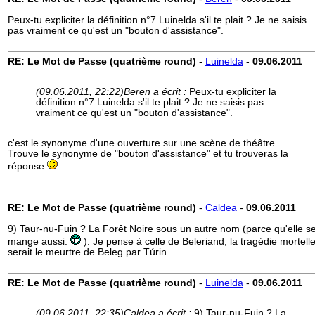
Peux-tu expliciter la définition n°7 Luinelda s'il te plait ? Je ne saisis
pas vraiment ce qu'est un "bouton d'assistance".
RE: Le Mot de Passe (quatrième round)
-
Luinelda
-
09.06.2011
(09.06.2011, 22:22)
Beren a écrit :
Peux-tu expliciter la
définition n°7 Luinelda s'il te plait ? Je ne saisis pas
vraiment ce qu'est un "bouton d'assistance".
c'est le synonyme d'une ouverture sur une scène de théâtre...
Trouve le synonyme de "bouton d'assistance" et tu trouveras la
réponse
RE: Le Mot de Passe (quatrième round)
-
Caldea
-
09.06.2011
9) Taur-nu-Fuin ? La Forêt Noire sous un autre nom (parce qu'elle s
mange aussi.
). Je pense à celle de Beleriand, la tragédie mortell
serait le meurtre de Beleg par Túrin.
RE: Le Mot de Passe (quatrième round)
-
Luinelda
-
09.06.2011
(09.06.2011, 22:35)
Caldea a écrit :
9) Taur-nu-Fuin ? La