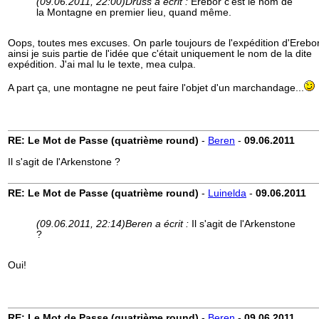
(09.06.2011, 22:00)
Druss a écrit :
Erebor c'est le nom de
la Montagne en premier lieu, quand même.
Oops, toutes mes excuses. On parle toujours de l'expédition d'Erebor
ainsi je suis partie de l'idée que c'était uniquement le nom de la dite
expédition. J'ai mal lu le texte, mea culpa.
A part ça, une montagne ne peut faire l'objet d'un marchandage...
RE: Le Mot de Passe (quatrième round)
-
Beren
-
09.06.2011
Il s'agit de l'Arkenstone ?
RE: Le Mot de Passe (quatrième round)
-
Luinelda
-
09.06.2011
(09.06.2011, 22:14)
Beren a écrit :
Il s'agit de l'Arkenstone
?
Oui!
RE: Le Mot de Passe (quatrième round)
-
Beren
-
09.06.2011