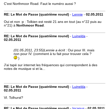
C'est Northmoor Road. Faut le numéro aussi ?
RE: Le Mot de Passe (quatrième round)
-
Lennie
-
02.05.2011
Oui et non :p : Tolkien est resté 21 ans en tout (au n°22 puis au
n°21) à
Northmoor Road
.
RE: Le Mot de Passe (quatrième round)
-
Luinelda
-
02.05.2011
(01.05.2011, 23:55)
Lennie a écrit :
Oui pour III. mais
non pour IV. (comment à tu fait pour trouver cela ?
)
J'ai tapé sur internet les fréquences qui correspondent à des
notes de musique si et la...
RE: Le Mot de Passe (quatrième round)
-
Luinelda
-
02.05.2011
VI. Tolhurst?
RE: Le Mot de Passe (quatrième round)
-
Incanus
-
02.05.2011