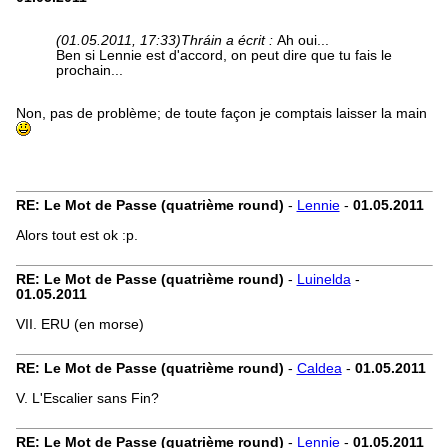
(01.05.2011, 17:33)
Thráin a écrit :
Ah oui...
Ben si Lennie est d'accord, on peut dire que tu fais le
prochain...
Non, pas de problème; de toute façon je comptais laisser la main
RE: Le Mot de Passe (quatrième round)
-
Lennie
-
01.05.2011
Alors tout est ok :p.
RE: Le Mot de Passe (quatrième round)
-
Luinelda
-
01.05.2011
VII. ERU (en morse)
RE: Le Mot de Passe (quatrième round)
-
Caldea
-
01.05.2011
V. L'Escalier sans Fin?
RE: Le Mot de Passe (quatrième round)
-
Lennie
-
01.05.2011