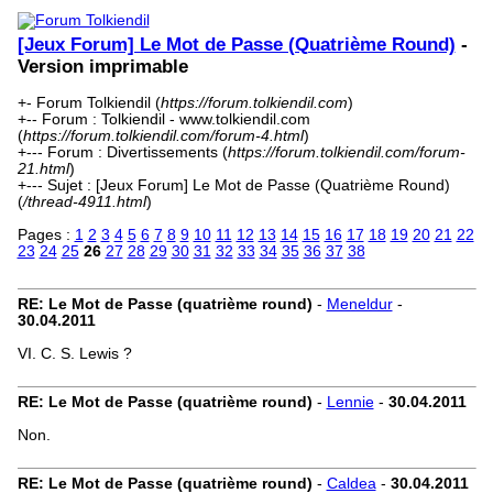
[Jeux Forum] Le Mot de Passe (Quatrième Round)
-
Version imprimable
+- Forum Tolkiendil (
https://forum.tolkiendil.com
)
+-- Forum : Tolkiendil - www.tolkiendil.com
(
https://forum.tolkiendil.com/forum-4.html
)
+--- Forum : Divertissements (
https://forum.tolkiendil.com/forum-
21.html
)
+--- Sujet : [Jeux Forum] Le Mot de Passe (Quatrième Round)
(
/thread-4911.html
)
Pages :
1
2
3
4
5
6
7
8
9
10
11
12
13
14
15
16
17
18
19
20
21
22
23
24
25
26
27
28
29
30
31
32
33
34
35
36
37
38
RE: Le Mot de Passe (quatrième round)
-
Meneldur
-
30.04.2011
VI. C. S. Lewis ?
RE: Le Mot de Passe (quatrième round)
-
Lennie
-
30.04.2011
Non.
RE: Le Mot de Passe (quatrième round)
-
Caldea
-
30.04.2011