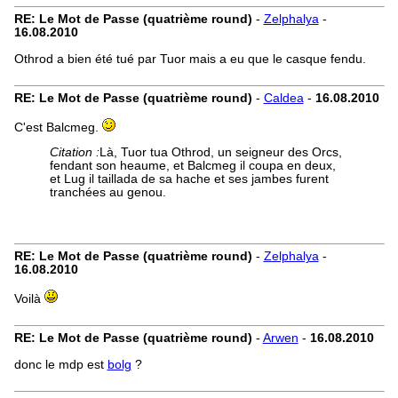
RE: Le Mot de Passe (quatrième round)
-
Zelphalya
-
16.08.2010
Othrod a bien été tué par Tuor mais a eu que le casque fendu.
RE: Le Mot de Passe (quatrième round)
-
Caldea
-
16.08.2010
C'est Balcmeg.
Citation :
Là, Tuor tua Othrod, un seigneur des Orcs,
fendant son heaume, et Balcmeg il coupa en deux,
et Lug il taillada de sa hache et ses jambes furent
tranchées au genou.
RE: Le Mot de Passe (quatrième round)
-
Zelphalya
-
16.08.2010
Voilà
RE: Le Mot de Passe (quatrième round)
-
Arwen
-
16.08.2010
donc le mdp est
bolg
?