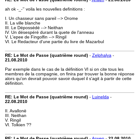
ah ok -_-'' voila les nouvelles definitions :
I. Un chasseur sans pareil --> Orome
II. La ville blanche
III. Le Dépossédé --> Neithan
IV. Un désespéré durant la quete de l'anneau
V. L'epee de Fingolfin --> Ringil
VI. Le Redacteur d'une partie du livre de Mazarbul
RE: Le Mot de Passe (quatrième round)
-
Zelphalya
-
21.08.2010
Par exemple dans le cas de la définition VI si on cite tous les
membres de la compagnie, on finira par trouver la bonne réponse
alors qu'on devrait pouvoir savoir duquel il s'agit à partir de cette
définition.
RE: Le Mot de Passe (quatrième round)
-
Luinelda
-
22.08.2010
II. Avallonë
III. Neithan
V. Ringil
VI. Tolkien ??
RE: Le Mot de Passe (quatrième round)
-
Arwen
-
22.08.2010