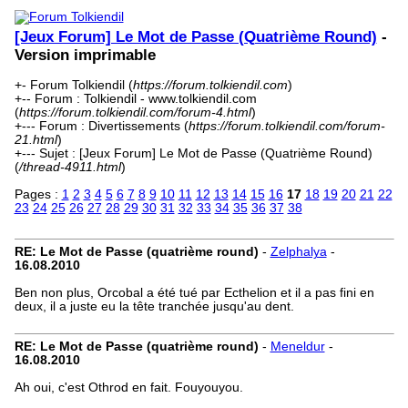
[Jeux Forum] Le Mot de Passe (Quatrième Round)
-
Version imprimable
+- Forum Tolkiendil (
https://forum.tolkiendil.com
)
+-- Forum : Tolkiendil - www.tolkiendil.com
(
https://forum.tolkiendil.com/forum-4.html
)
+--- Forum : Divertissements (
https://forum.tolkiendil.com/forum-
21.html
)
+--- Sujet : [Jeux Forum] Le Mot de Passe (Quatrième Round)
(
/thread-4911.html
)
Pages :
1
2
3
4
5
6
7
8
9
10
11
12
13
14
15
16
17
18
19
20
21
22
23
24
25
26
27
28
29
30
31
32
33
34
35
36
37
38
RE: Le Mot de Passe (quatrième round)
-
Zelphalya
-
16.08.2010
Ben non plus, Orcobal a été tué par Ecthelion et il a pas fini en
deux, il a juste eu la tête tranchée jusqu'au dent.
RE: Le Mot de Passe (quatrième round)
-
Meneldur
-
16.08.2010
Ah oui, c'est Othrod en fait. Fouyouyou.