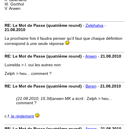
III. Gorthol
V. Arwen
RE: Le Mot de Passe (quatrième round)
-
Zelphalya
-
21.08.2010
La prochaine fois il faudra penser qu'il faut que chaque définition
correspond à une seule réponse
RE: Le Mot de Passe (quatrième round)
-
Arwen
-
21.08.2010
Luinelda > I. oui les autres non
Zelph > heu... comment ?
RE: Le Mot de Passe (quatrième round)
-
Beren
-
21.08.2010
(21.08.2010, 15:34)
arwen MK a écrit :
Zelph > heu...
comment ?
c.f.
le règlement
RE: Le Mot de Passe (quatrième round)
-
Arwen
-
21.08.2010