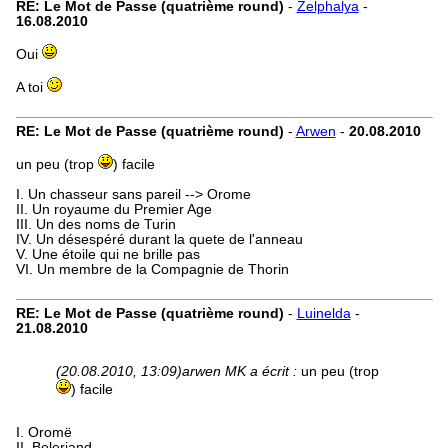
RE: Le Mot de Passe (quatrième round)
-
Zelphalya
-
16.08.2010
Oui
A toi
RE: Le Mot de Passe (quatrième round)
-
Arwen
-
20.08.2010
un peu (trop
) facile
I. Un chasseur sans pareil --> Orome
II. Un royaume du Premier Age
III. Un des noms de Turin
IV. Un désespéré durant la quete de l'anneau
V. Une étoile qui ne brille pas
VI. Un membre de la Compagnie de Thorin
RE: Le Mot de Passe (quatrième round)
-
Luinelda
-
21.08.2010
(20.08.2010, 13:09)
arwen MK a écrit :
un peu (trop
) facile
I. Oromë
II. Beleriand