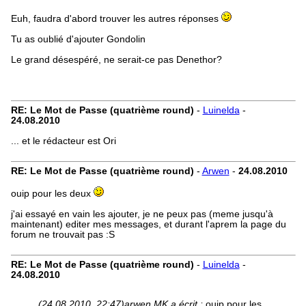
Euh, faudra d'abord trouver les autres réponses
Tu as oublié d'ajouter Gondolin
Le grand désespéré, ne serait-ce pas Denethor?
RE: Le Mot de Passe (quatrième round)
-
Luinelda
-
24.08.2010
... et le rédacteur est Ori
RE: Le Mot de Passe (quatrième round)
-
Arwen
-
24.08.2010
ouip pour les deux
j'ai essayé en vain les ajouter, je ne peux pas (meme jusqu'à
maintenant) editer mes messages, et durant l'aprem la page du
forum ne trouvait pas :S
RE: Le Mot de Passe (quatrième round)
-
Luinelda
-
24.08.2010
(24.08.2010, 22:47)
arwen MK a écrit :
ouip pour les