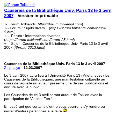
Causeries de la Bibliothèque Univ. Paris 13 le 3 avril
2007
- Version imprimable
+- Forum Tolkiendil (
https://forum.tolkiendil.com
)
+-- Forum : Sujets divers... (
https://forum.tolkiendil.com/forum-
5.html
)
+--- Forum : Informations diverses...
(
https://forum.tolkiendil.com/forum-25.html
)
+--- Sujet : Causeries de la Bibliothèque Univ. Paris 13 le 3 avril
2007 (
/thread-3313.html
)
Causeries de la Bibliothèque Univ. Paris 13 le 3 avril 2007
-
Zelphalya
-
12.03.2007
Le 3 avril 2007 aura lieu à l'Université Paris 13 (Villetaneuse) les
Causeries de la Bibliothèques, une manifestation culturelle au
cours de laquelle un auteur présente une de ses publications et
discute avec le public.
Les Causeries de ce 3 avril seront autour de Tolkien avec la
participation de Vincent Ferré.
En espérant que certains d'entre vous pourrons s'y rendre ou
inviter d'autres personnes à le faire
.