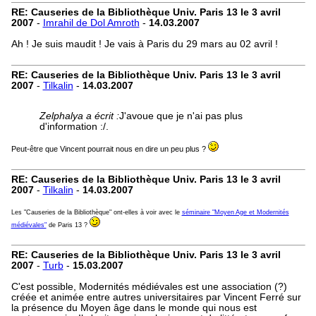
RE: Causeries de la Bibliothèque Univ. Paris 13 le 3 avril
2007
-
Imrahil de Dol Amroth
-
14.03.2007
Ah ! Je suis maudit ! Je vais à Paris du 29 mars au 02 avril !
RE: Causeries de la Bibliothèque Univ. Paris 13 le 3 avril
2007
-
Tilkalin
-
14.03.2007
Zelphalya a écrit :
J'avoue que je n'ai pas plus
d'information :/.
Peut-être que Vincent pourrait nous en dire un peu plus ?
RE: Causeries de la Bibliothèque Univ. Paris 13 le 3 avril
2007
-
Tilkalin
-
14.03.2007
Les "Causeries de la Bibliothèque" ont-elles à voir avec le
séminaire "Moyen Age et Modernités
médiévales"
de Paris 13 ?
RE: Causeries de la Bibliothèque Univ. Paris 13 le 3 avril
2007
-
Turb
-
15.03.2007
C'est possible, Modernités médiévales est une association (?)
créée et animée entre autres universitaires par Vincent Ferré sur
la présence du Moyen âge dans le monde qui nous est