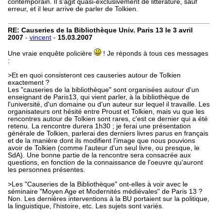
contemporain. Il s'agit quasi-exclusivement de littérature, sauf
erreur, et il leur arrive de parler de Tolkien.
RE: Causeries de la Bibliothèque Univ. Paris 13 le 3 avril
2007
-
vincent
-
15.03.2007
Une vraie enquête policière
! Je réponds à tous ces messages
:
>Et en quoi consisteront ces causeries autour de Tolkien
exactement ?
Les "causeries de la bibliothèque" sont organisées autour d'un
enseignant de Paris13, qui vient parler, à la bibliothèque de
l'université, d'un domaine ou d'un auteur sur lequel il travaille. Les
organisateurs ont hésité entre Proust et Tolkien, mais vu que les
rencontres autour de Tolkien sont rares, c'est ce dernier qui a été
retenu. La rencontre durera 1h30 ; je ferai une présentation
générale de Tolkien, parlerai des derniers livres parus en français
et de la manière dont ils modifient l'image que nous pouvions
avoir de Tolkien (comme l'auteur d'un seul livre, ou presque, le
SdA). Une bonne partie de la rencontre sera consacrée aux
questions, en fonction de la connaissance de l'oeuvre qu'auront
les personnes présentes.
>Les "Causeries de la Bibliothèque" ont-elles à voir avec le
séminaire "Moyen Age et Modernités médiévales" de Paris 13 ?
Non. Les dernières interventions à la BU portaient sur la politique,
la linguistique, l'histoire, etc. Les sujets sont variés.