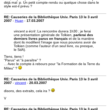
déjà mal :p. Un petit compte-rendu ou quelque chose dans le
style est-il prévu ?
RE: Causeries de la Bibliothèque Univ. Paris 13 le 3 avril
2007
-
Huan
-
17.03.2007
vincent a écrit :
La rencontre durera 1h30 ; je ferai
une présentation générale de Tolkien,
parlerai des
derniers livres parus en français
et de la manière
dont ils modifient l'image que nous pouvions avoir de
Tolkien (comme l'auteur d'un seul livre, ou presque,
le SdA).
Tiens, tiens !
"Parus" et "à paraître" ?
... Avec le compte à rebours pour "la Formation de la Terre du
Milieu" ?
RE: Causeries de la Bibliothèque Univ. Paris 13 le 3 avril
2007
-
vincent
-
20.03.2007
disons, des extraits, cela ira ?
V
RE: Causeries de la Bibliothèque Univ. Paris 13 le 3 avril