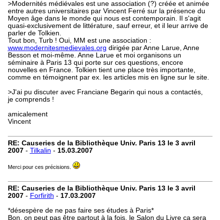
>Modernités médiévales est une association (?) créée et animée
entre autres universitaires par Vincent Ferré sur la présence du
Moyen âge dans le monde qui nous est contemporain. Il s'agit
quasi-exclusivement de littérature, sauf erreur, et il leur arrive de
parler de Tolkien.
Tout bon, Turb ! Oui, MM est une association :
www.modernitesmedievales.org
dirigée par Anne Larue, Anne
Besson et moi-même. Anne Larue et moi organisons un
séminaire à Paris 13 qui porte sur ces questions, encore
nouvelles en France. Tolkien tient une place très importante,
comme en témoignent par ex. les articles mis en ligne sur le site.
>J'ai pu discuter avec Franciane Begarin qui nous a contactés,
je comprends !
amicalement
Vincent
RE: Causeries de la Bibliothèque Univ. Paris 13 le 3 avril
2007
-
Tilkalin
-
15.03.2007
Merci pour ces précisions.
RE: Causeries de la Bibliothèque Univ. Paris 13 le 3 avril
2007
-
Forfirith
-
17.03.2007
*désespère de ne pas faire ses études à Paris*
Bon, on peut pas être partout à la fois, le Salon du Livre ça sera