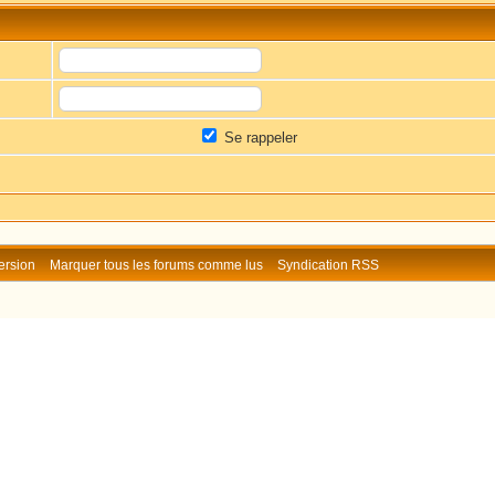
Se rappeler
ersion
Marquer tous les forums comme lus
Syndication RSS