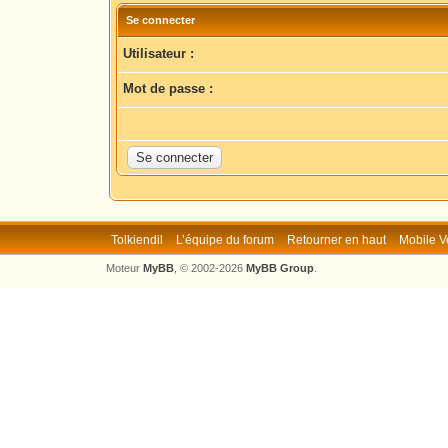
Se connecter
Utilisateur :
Mot de passe :
Tolkiendil
L’équipe du forum
Retourner en haut
Mobile V
Moteur
MyBB
, © 2002-2026
MyBB Group
.