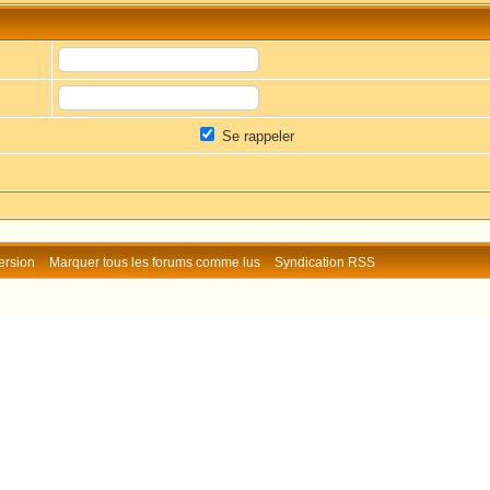
Se rappeler
ersion
Marquer tous les forums comme lus
Syndication RSS