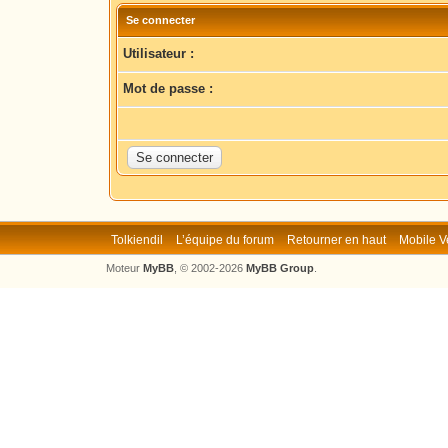
Se connecter
Utilisateur :
Mot de passe :
Tolkiendil
L’équipe du forum
Retourner en haut
Mobile V
Moteur
MyBB
, © 2002-2026
MyBB Group
.