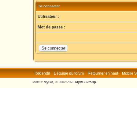
Se connecter
Utilisateur :
Mot de passe :
Tolkiendil
L’équipe du forum
Retourner en haut
Mobile V
Moteur
MyBB
, © 2002-2026
MyBB Group
.