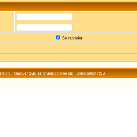
Se rappeler
ersion
Marquer tous les forums comme lus
Syndication RSS