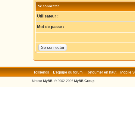
Se connecter
Utilisateur :
Mot de passe :
Tolkiendil
L’équipe du forum
Retourner en haut
Mobile V
Moteur
MyBB
, © 2002-2026
MyBB Group
.