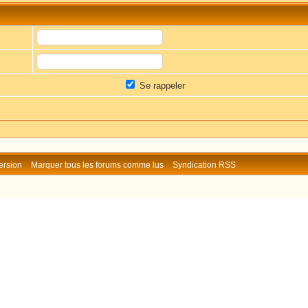
Se rappeler
ersion
Marquer tous les forums comme lus
Syndication RSS