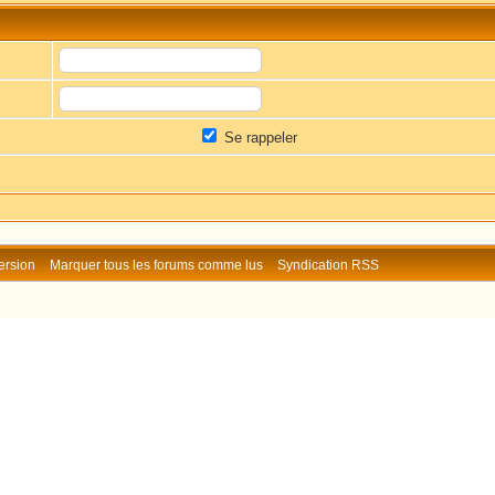
Se rappeler
ersion
Marquer tous les forums comme lus
Syndication RSS