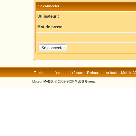
Se connecter
Utilisateur :
Mot de passe :
Tolkiendil
L’équipe du forum
Retourner en haut
Mobile V
Moteur
MyBB
, © 2002-2026
MyBB Group
.