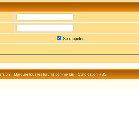
Se rappeler
ersion
Marquer tous les forums comme lus
Syndication RSS