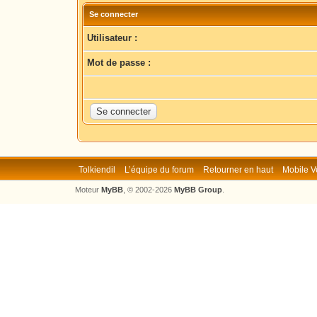
Se connecter
Utilisateur :
Mot de passe :
Tolkiendil
L’équipe du forum
Retourner en haut
Mobile V
Moteur
MyBB
, © 2002-2026
MyBB Group
.