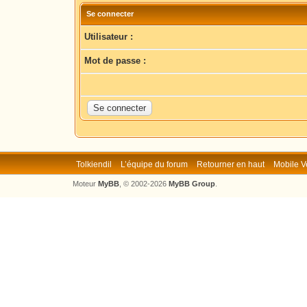
Se connecter
Utilisateur :
Mot de passe :
Tolkiendil
L’équipe du forum
Retourner en haut
Mobile V
Moteur
MyBB
, © 2002-2026
MyBB Group
.