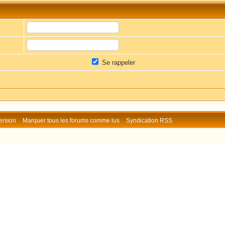
Se rappeler
ersion
Marquer tous les forums comme lus
Syndication RSS