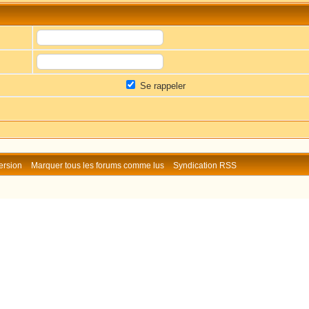
Se rappeler
ersion
Marquer tous les forums comme lus
Syndication RSS