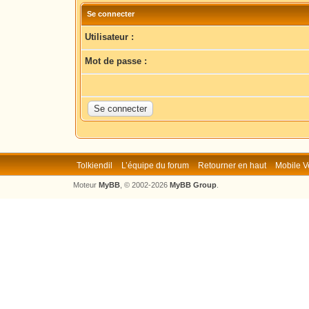
Se connecter
Utilisateur :
Mot de passe :
Tolkiendil
L’équipe du forum
Retourner en haut
Mobile V
Moteur
MyBB
, © 2002-2026
MyBB Group
.