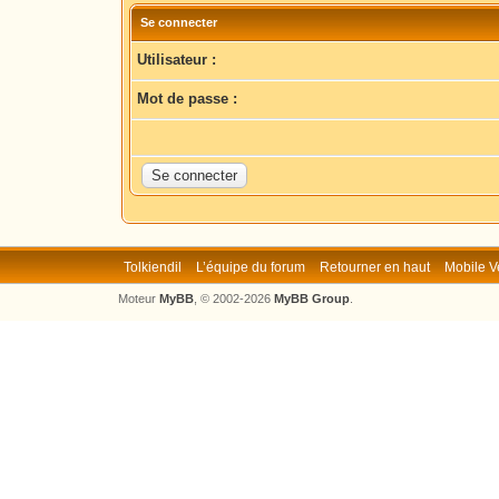
Se connecter
Utilisateur :
Mot de passe :
Tolkiendil
L’équipe du forum
Retourner en haut
Mobile V
Moteur
MyBB
, © 2002-2026
MyBB Group
.