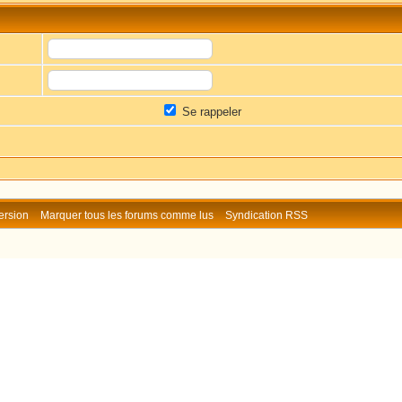
Se rappeler
ersion
Marquer tous les forums comme lus
Syndication RSS