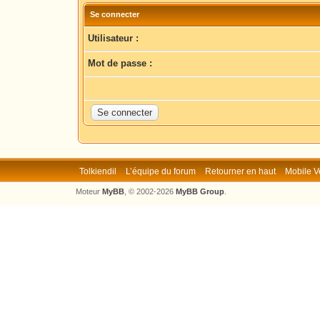
Se connecter
Utilisateur :
Mot de passe :
Tolkiendil
L’équipe du forum
Retourner en haut
Mobile V
Moteur
MyBB
, © 2002-2026
MyBB Group
.