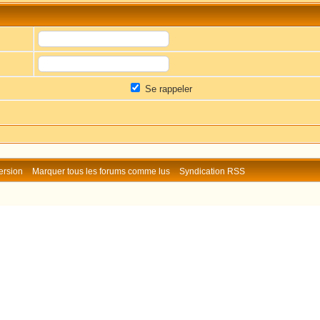
Se rappeler
ersion
Marquer tous les forums comme lus
Syndication RSS