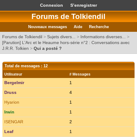
Connexion
S’enregistrer
Forums de Tolkiendil
Nouveaux messages
Aide
Recherche
Forums de Tolkiendil
>
Sujets divers...
>
Informations diverses...
>
[Parution] L'Arc et le Heaume hors-série n°2 : Conversations avec
J.R.R. Tolkien
>
Qui a posté ?
Total de messages : 12
Utilisateur
# Messages
Bergelmir
1
Druss
4
Hyarion
1
Irwin
1
ISENGAR
2
Leaf
1