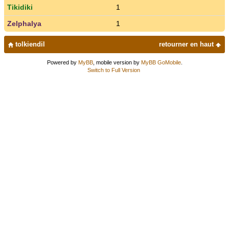
Tikidiki
1
Zelphalya
1
tolkiendil
retourner en haut
Powered by
MyBB
, mobile version by
MyBB GoMobile
.
Switch to Full Version