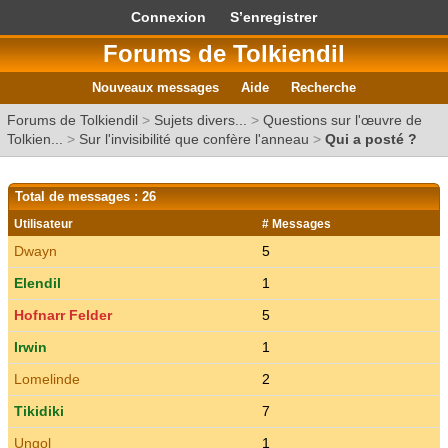
Connexion
S’enregistrer
Forums de Tolkiendil
Nouveaux messages
Aide
Recherche
Forums de Tolkiendil
>
Sujets divers...
>
Questions sur l'œuvre de
Tolkien...
>
Sur l'invisibilité que confère l'anneau
>
Qui a posté ?
Total de messages : 26
Utilisateur
# Messages
Dwayn
5
Elendil
1
Hofnarr Felder
5
Irwin
1
Lomelinde
2
Tikidiki
7
Ungol
1