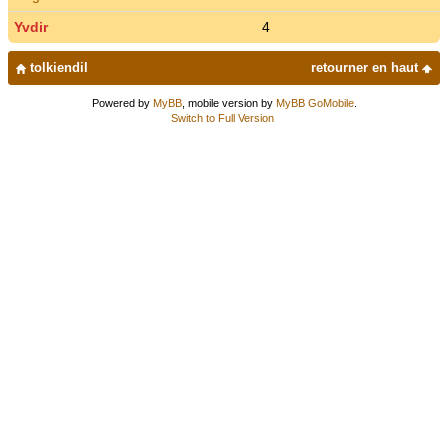
Yvdir
4
tolkiendil
retourner en haut
Powered by
MyBB
, mobile version by
MyBB GoMobile
.
Switch to Full Version