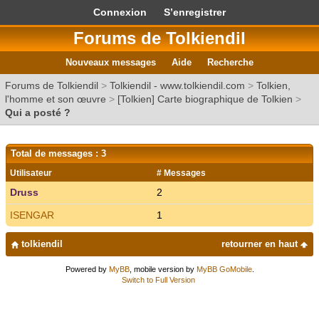
Connexion
S’enregistrer
Forums de Tolkiendil
Nouveaux messages
Aide
Recherche
Forums de Tolkiendil
>
Tolkiendil - www.tolkiendil.com
>
Tolkien,
l'homme et son œuvre
>
[Tolkien] Carte biographique de Tolkien
>
Qui a posté ?
Total de messages : 3
Utilisateur
# Messages
Druss
2
ISENGAR
1
tolkiendil
retourner en haut
Powered by
MyBB
, mobile version by
MyBB GoMobile
.
Switch to Full Version