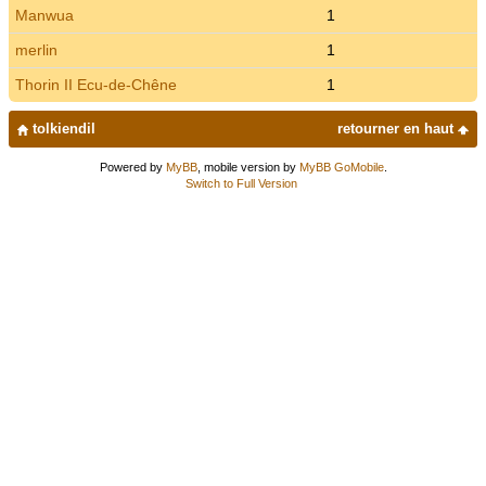
Manwua
1
merlin
1
Thorin II Ecu-de-Chêne
1
tolkiendil
retourner en haut
Powered by
MyBB
, mobile version by
MyBB GoMobile
.
Switch to Full Version