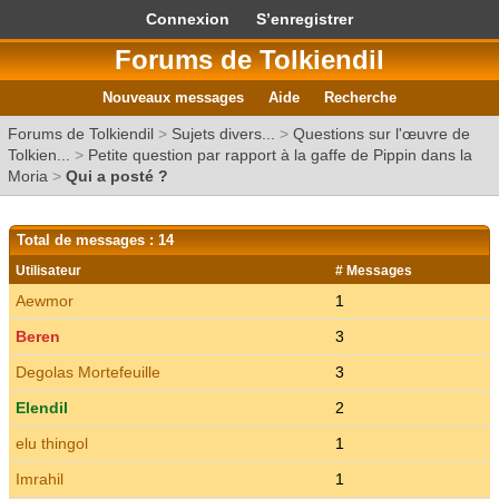
Connexion
S’enregistrer
Forums de Tolkiendil
Nouveaux messages
Aide
Recherche
Forums de Tolkiendil
>
Sujets divers...
>
Questions sur l'œuvre de
Tolkien...
>
Petite question par rapport à la gaffe de Pippin dans la
Moria
>
Qui a posté ?
Total de messages : 14
Utilisateur
# Messages
Aewmor
1
Beren
3
Degolas Mortefeuille
3
Elendil
2
elu thingol
1
Imrahil
1