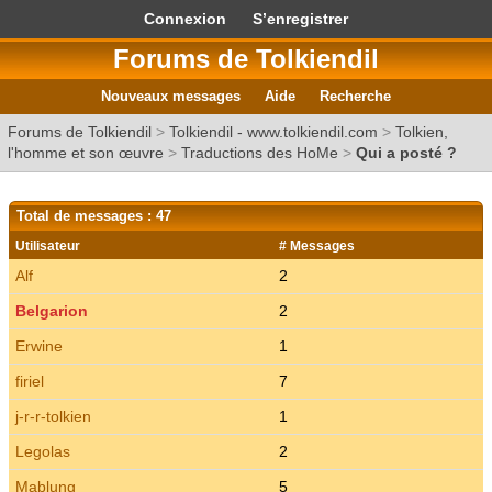
Connexion
S’enregistrer
Forums de Tolkiendil
Nouveaux messages
Aide
Recherche
Forums de Tolkiendil
>
Tolkiendil - www.tolkiendil.com
>
Tolkien,
l'homme et son œuvre
>
Traductions des HoMe
>
Qui a posté ?
Total de messages : 47
Utilisateur
# Messages
Alf
2
Belgarion
2
Erwine
1
firiel
7
j-r-r-tolkien
1
Legolas
2
Mablung
5