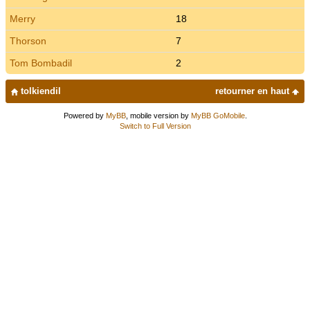
Merry
18
Thorson
7
Tom Bombadil
2
tolkiendil
retourner en haut
Powered by
MyBB
, mobile version by
MyBB GoMobile
.
Switch to Full Version