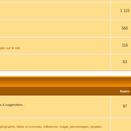
1 123
560
116
es sur le site
63
Sujets
ns & suggestions...
97
géographie
,
idées et concepts
,
influences
,
magie
,
personnages
,
peuples
,