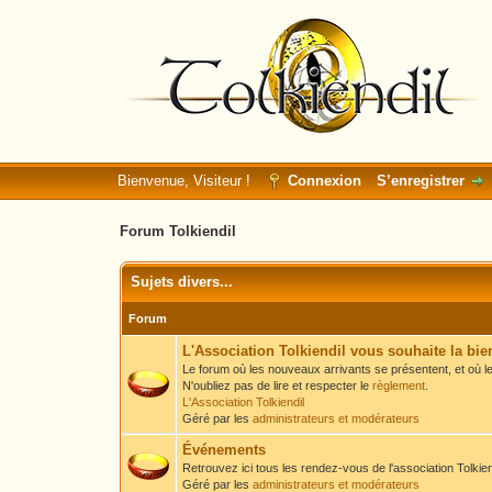
Bienvenue, Visiteur !
Connexion
S’enregistrer
Forum Tolkiendil
Sujets divers...
Forum
L'Association Tolkiendil vous souhaite la bi
Le forum où les nouveaux arrivants se présentent, et où le
N'oubliez pas de lire et respecter le
règlement
.
L'Association Tolkiendil
Géré par les
administrateurs et modérateurs
Événements
Retrouvez ici tous les rendez-vous de l'association Tolkiend
Géré par les
administrateurs et modérateurs