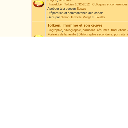
religion
,
littérature
.
Hiswelókë
|
Tolkien 1892-2012
|
Colloques et conférences
Accéder à la section
Essais
Préparation et commentaires des essais.
Géré par
Simon
,
Isabelle Morgil
et
Tikidiki
Tolkien, l'homme et son œuvre
Biographie
,
bibliographie
,
parutions
,
résumés
,
traductions 
Portraits de la famille
|
Bibliographie secondaire
,
portraits
,
Accéder à la section
Tolkien
Discussion à propos de la vie de Tolkien et des ouvrages 
Géré par
Druss
et
Leaf
.
Sous-Forums :
Errata
Encyclopédie
Encyclopédie par ordre alphabétique
,
chronologie
Accéder à la section
Encyclopédie
Préparation et commentaire des articles encyclopédiques e
Géré par
Aravanessë
Langues
Langues
,
systèmes d'écriture
,
textes
- Veuillez lire l'
avert
Accéder à la section
Langues
Géré par
Elendil
Sous-Forums :
Demandes de traductions et de t
Arts
Poèmes
,
traductions
,
acrostiches
,
chansons
,
nouvelles
Accéder à la section
Arts