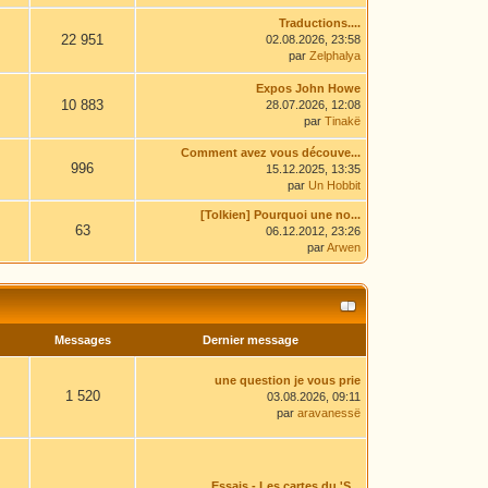
Traductions....
22 951
02.08.2026, 23:58
par
Zelphalya
Expos John Howe
10 883
28.07.2026, 12:08
par
Tinakë
Comment avez vous découve...
996
15.12.2025, 13:35
par
Un Hobbit
[Tolkien] Pourquoi une no...
63
06.12.2012, 23:26
par
Arwen
Messages
Dernier message
une question je vous prie
1 520
03.08.2026, 09:11
par
aravanessë
Essais - Les cartes du 'S...