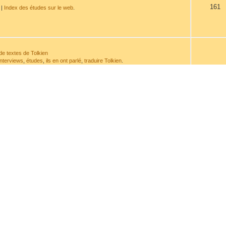
161
|
Index des études sur le web
.
de textes de Tolkien
interviews
,
études
,
ils en ont parlé
,
traduire Tolkien
.
532
de sa plume ou à son sujet.
114
t de la chronologie.
issement
avant d'envoyer un message.
963
ranscriptions
917