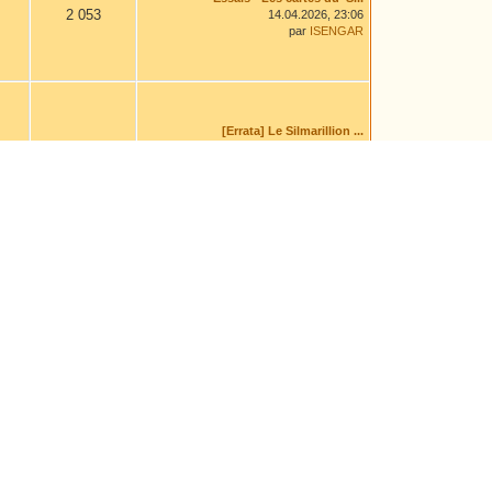
2 053
14.04.2026, 23:06
par
ISENGAR
[Errata] Le Silmarillion ...
11 843
04.08.2026, 14:00
par
Leaf
Himling
1 563
16.02.2026, 13:01
par
aravanessë
Avis sur une traduction e...
10 746
Il y a 6 heures
par
Irwin
La ballade du lointain ca...
7 415
04.08.2026, 14:46
par
Chiara Cadrich