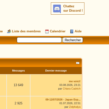
Chattez
sur Discord !
he
Liste des membres
Calendrier
Aide
Messages
Dernier message
me voici!
13 649
03.08.2026, 23:21
par
Chiara Cadrich
09-12/07/2026 - Japan Exp...
2 925
01.07.2026, 22:51
par
Zelphalya