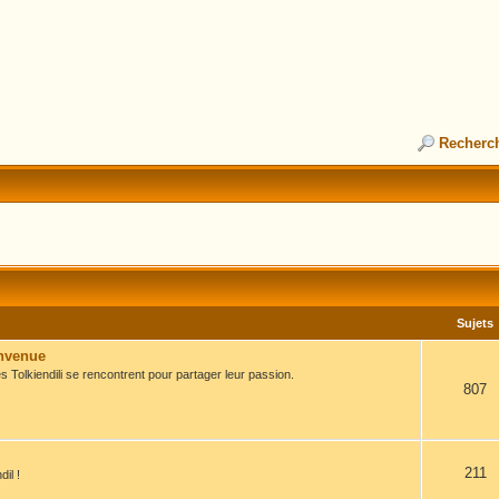
Recherc
Sujets
envenue
s Tolkiendili se rencontrent pour partager leur passion.
807
211
il !