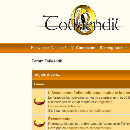
Bienvenue, Visiteur !
Connexion
S’enregistrer
Forum Tolkiendil
Sujets divers...
Forum
L'Association Tolkiendil vous souhaite la bi
Le forum où les nouveaux arrivants se présentent, et où le
N'oubliez pas de lire et respecter le
règlement
.
L'Association Tolkiendil
Géré par les
administrateurs et modérateurs
Événements
Retrouvez ici tous les rendez-vous de l'association Tolkiend
Géré par les
administrateurs et modérateurs