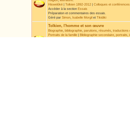
religion
,
littérature
.
Hiswelókë
|
Tolkien 1892-2012
|
Colloques et conférences
Accéder à la section
Essais
Préparation et commentaires des essais.
Géré par
Simon
,
Isabelle Morgil
et
Tikidiki
Tolkien, l'homme et son œuvre
Biographie
,
bibliographie
,
parutions
,
résumés
,
traductions 
Portraits de la famille
|
Bibliographie secondaire
,
portraits
,
Accéder à la section
Tolkien
Discussion à propos de la vie de Tolkien et des ouvrages 
Géré par
Druss
et
Leaf
.
Sous-Forums :
Errata
Encyclopédie
Encyclopédie par ordre alphabétique
,
chronologie
Accéder à la section
Encyclopédie
Préparation et commentaire des articles encyclopédiques e
Géré par
Aravanessë
Langues
Langues
,
systèmes d'écriture
,
textes
- Veuillez lire l'
avert
Accéder à la section
Langues
Géré par
Elendil
Sous-Forums :
Demandes de traductions et de t
Arts
Poèmes
,
traductions
,
acrostiches
,
chansons
,
nouvelles
Accéder à la section
Arts