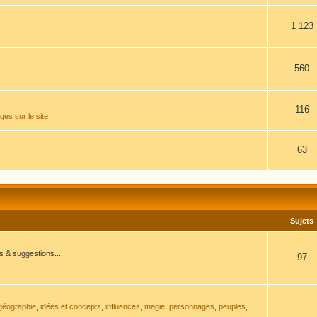
1 123
560
116
es sur le site
63
Sujets
ns & suggestions...
97
géographie
,
idées et concepts
,
influences
,
magie
,
personnages
,
peuples
,