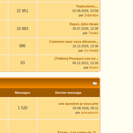
Traductions....
22 951
02.08.2026, 23:58
par
Zelphalya
Expos John Howe
10 883
28.07.2026, 12:08
par
Tinakë
Comment avez vous découve...
996
15.12.2025, 13:35
par
Un Hobbit
[Tolkien] Pourquoi une no...
63
06.12.2012, 23:26
par
Arwen
Messages
Dernier message
une question je vous prie
1 520
03.08.2026, 09:11
par
aravanessë
Essais - Les cartes du 'S...