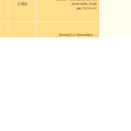
2 053
14.04.2026, 23:06
par
ISENGAR
[Errata] Le Silmarillion ...
11 843
04.08.2026, 14:00
par
Leaf
Himling
1 563
16.02.2026, 13:01
par
aravanessë
Omentielva Yunquea - Char...
10 742
Il y a 9 heures
par
Druss
La ballade du lointain ca...
7 415
04.08.2026, 14:46
par
Chiara Cadrich