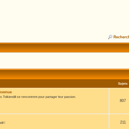
Recherc
Sujets
envenue
s Tolkiendili se rencontrent pour partager leur passion.
807
211
il !