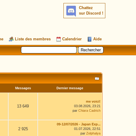
Chattez
sur Discord !
he
Liste des membres
Calendrier
Aide
Messages
Dernier message
me voici!
13 649
03.08.2026, 23:21
par
Chiara Cadrich
09-12/07/2026 - Japan Exp...
2 925
01.07.2026, 22:51
par
Zelphalya