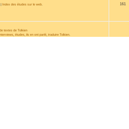
161
|
Index des études sur le web
.
de textes de Tolkien
interviews
,
études
,
ils en ont parlé
,
traduire Tolkien
.
532
de sa plume ou à son sujet.
114
t de la chronologie.
issement
avant d'envoyer un message.
962
ranscriptions
917