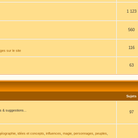
1 123
560
116
es sur le site
63
Sujets
ns & suggestions...
97
géographie
,
idées et concepts
,
influences
,
magie
,
personnages
,
peuples
,