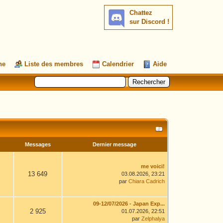
Chattez
sur Discord !
he
Liste des membres
Calendrier
Aide
Messages
Dernier message
me voici!
13 649
03.08.2026, 23:21
par
Chiara Cadrich
09-12/07/2026 - Japan Exp...
2 925
01.07.2026, 22:51
par
Zelphalya