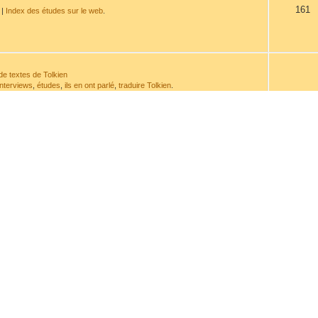
161
|
Index des études sur le web
.
de textes de Tolkien
interviews
,
études
,
ils en ont parlé
,
traduire Tolkien
.
532
de sa plume ou à son sujet.
114
t de la chronologie.
issement
avant d'envoyer un message.
963
ranscriptions
917