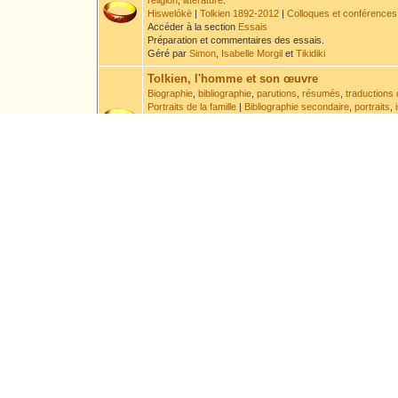
religion
,
littérature
.
Hiswelókë
|
Tolkien 1892-2012
|
Colloques et conférences
Accéder à la section
Essais
Préparation et commentaires des essais.
Géré par
Simon
,
Isabelle Morgil
et
Tikidiki
Tolkien, l'homme et son œuvre
Biographie
,
bibliographie
,
parutions
,
résumés
,
traductions 
Portraits de la famille
|
Bibliographie secondaire
,
portraits
,
Accéder à la section
Tolkien
Discussion à propos de la vie de Tolkien et des ouvrages 
Géré par
Druss
et
Leaf
.
Sous-Forums :
Errata
Encyclopédie
Encyclopédie par ordre alphabétique
,
chronologie
Accéder à la section
Encyclopédie
Préparation et commentaire des articles encyclopédiques e
Géré par
Aravanessë
Langues
Langues
,
systèmes d'écriture
,
textes
- Veuillez lire l'
avert
Accéder à la section
Langues
Géré par
Elendil
Sous-Forums :
Demandes de traductions et de t
Arts
Poèmes
,
traductions
,
acrostiches
,
chansons
,
nouvelles
Accéder à la section
Arts