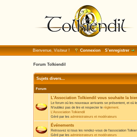
Bienvenue, Visiteur !
Connexion
S’enregistrer
Forum Tolkiendil
Sujets divers...
Forum
L'Association Tolkiendil vous souhaite la bi
Le forum où les nouveaux arrivants se présentent, et où le
N'oubliez pas de lire et respecter le
règlement
.
L'Association Tolkiendil
Géré par les
administrateurs et modérateurs
Événements
Retrouvez ici tous les rendez-vous de l'association Tolkiend
Géré par les
administrateurs et modérateurs