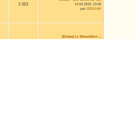
2 053
14.04.2026, 23:06
par
ISENGAR
[Errata] Le Silmarillion ...
11 843
04.08.2026, 14:00
par
Leaf
Himling
1 563
16.02.2026, 13:01
par
aravanessë
Avis sur une traduction e...
10 743
Il y a 1 heure
par
Silmellune
La ballade du lointain ca...
7 415
04.08.2026, 14:46
par
Chiara Cadrich