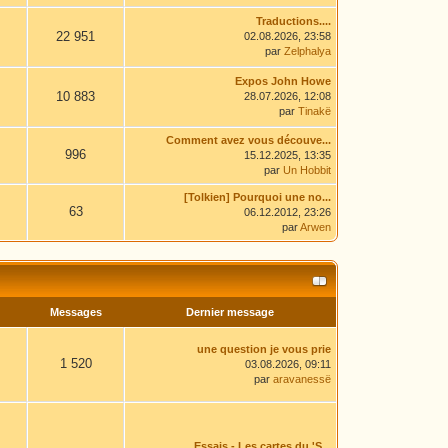
Traductions....
22 951
02.08.2026, 23:58
par
Zelphalya
Expos John Howe
10 883
28.07.2026, 12:08
par
Tinakë
Comment avez vous découve...
996
15.12.2025, 13:35
par
Un Hobbit
[Tolkien] Pourquoi une no...
63
06.12.2012, 23:26
par
Arwen
Messages
Dernier message
une question je vous prie
1 520
03.08.2026, 09:11
par
aravanessë
Essais - Les cartes du 'S...