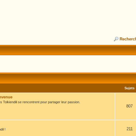
Recherc
Sujets
envenue
s Tolkiendili se rencontrent pour partager leur passion.
807
211
il !