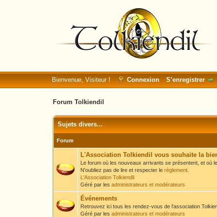
Bienvenue, Visiteur !
Connexion
S’enregistrer
Forum Tolkiendil
Sujets divers...
Forum
L'Association Tolkiendil vous souhaite la bi
Le forum où les nouveaux arrivants se présentent, et où le
N'oubliez pas de lire et respecter le
règlement
.
L'Association Tolkiendil
Géré par les
administrateurs et modérateurs
Événements
Retrouvez ici tous les rendez-vous de l'association Tolkiend
Géré par les
administrateurs et modérateurs