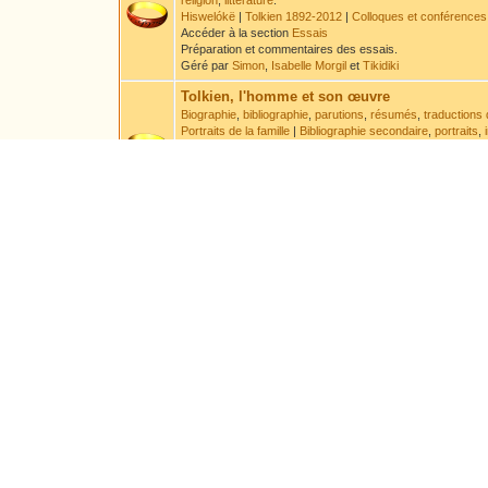
religion
,
littérature
.
Hiswelókë
|
Tolkien 1892-2012
|
Colloques et conférences
Accéder à la section
Essais
Préparation et commentaires des essais.
Géré par
Simon
,
Isabelle Morgil
et
Tikidiki
Tolkien, l'homme et son œuvre
Biographie
,
bibliographie
,
parutions
,
résumés
,
traductions 
Portraits de la famille
|
Bibliographie secondaire
,
portraits
,
Accéder à la section
Tolkien
Discussion à propos de la vie de Tolkien et des ouvrages 
Géré par
Druss
et
Leaf
.
Sous-Forums :
Errata
Encyclopédie
Encyclopédie par ordre alphabétique
,
chronologie
Accéder à la section
Encyclopédie
Préparation et commentaire des articles encyclopédiques e
Géré par
Aravanessë
Langues
Langues
,
systèmes d'écriture
,
textes
- Veuillez lire l'
avert
Accéder à la section
Langues
Géré par
Elendil
Sous-Forums :
Demandes de traductions et de t
Arts
Poèmes
,
traductions
,
acrostiches
,
chansons
,
nouvelles
Accéder à la section
Arts