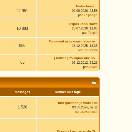
Traductions....
22 951
02.08.2026, 23:58
par
Zelphalya
Expos John Howe
10 883
28.07.2026, 12:08
par
Tinakë
Comment avez vous découve...
996
15.12.2025, 13:35
par
Un Hobbit
[Tolkien] Pourquoi une no...
63
06.12.2012, 23:26
par
Arwen
Messages
Dernier message
une question je vous prie
1 520
03.08.2026, 09:11
par
aravanessë
Essais - Les cartes du 'S...