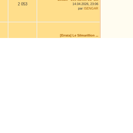
2 053
14.04.2026, 23:06
par
ISENGAR
[Errata] Le Silmarillion ...
11 843
04.08.2026, 14:00
par
Leaf
Himling
1 563
16.02.2026, 13:01
par
aravanessë
Avis sur une traduction e...
10 746
Hier
, 10:20
par
Irwin
La ballade du lointain ca...
7 415
04.08.2026, 14:46
par
Chiara Cadrich