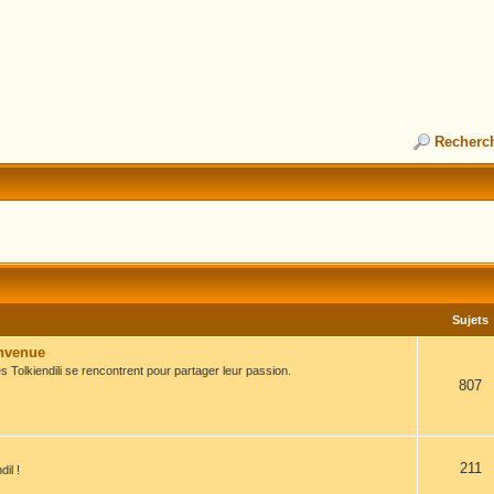
Recherc
Sujets
envenue
s Tolkiendili se rencontrent pour partager leur passion.
807
211
il !