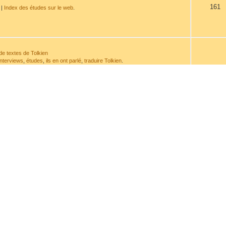
161
|
Index des études sur le web
.
de textes de Tolkien
interviews
,
études
,
ils en ont parlé
,
traduire Tolkien
.
532
de sa plume ou à son sujet.
114
t de la chronologie.
issement
avant d'envoyer un message.
963
ranscriptions
917