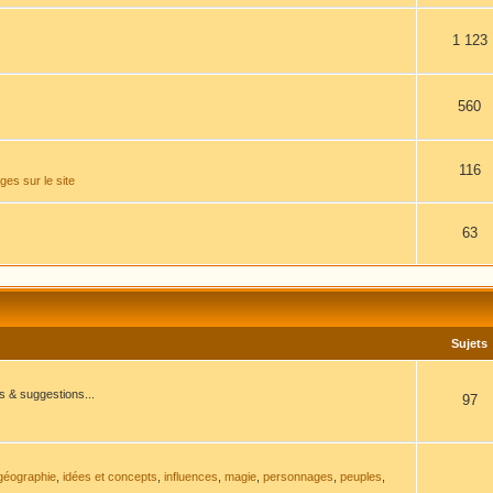
1 123
560
116
es sur le site
63
Sujets
ns & suggestions...
97
géographie
,
idées et concepts
,
influences
,
magie
,
personnages
,
peuples
,