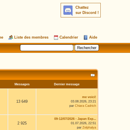
Chattez
sur Discord !
he
Liste des membres
Calendrier
Aide
Messages
Dernier message
me voici!
13 649
03.08.2026, 23:21
par
Chiara Cadrich
09-12/07/2026 - Japan Exp...
2 925
01.07.2026, 22:51
par
Zelphalya