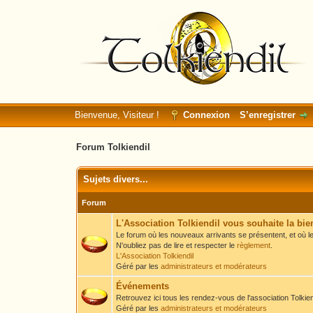
Bienvenue, Visiteur !
Connexion
S’enregistrer
Forum Tolkiendil
Sujets divers...
Forum
L'Association Tolkiendil vous souhaite la bi
Le forum où les nouveaux arrivants se présentent, et où le
N'oubliez pas de lire et respecter le
règlement
.
L'Association Tolkiendil
Géré par les
administrateurs et modérateurs
Événements
Retrouvez ici tous les rendez-vous de l'association Tolkiend
Géré par les
administrateurs et modérateurs