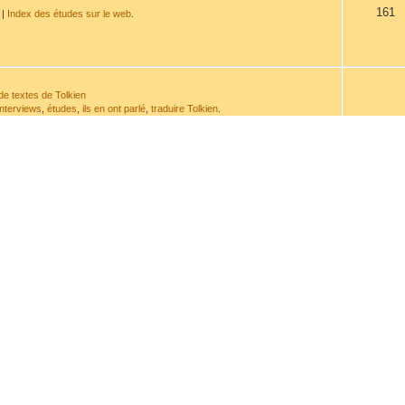
161
|
Index des études sur le web
.
de textes de Tolkien
interviews
,
études
,
ils en ont parlé
,
traduire Tolkien
.
532
de sa plume ou à son sujet.
114
t de la chronologie.
issement
avant d'envoyer un message.
962
ranscriptions
917