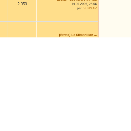
2 053
14.04.2026, 23:06
par
ISENGAR
[Errata] Le Silmarillion ...
11 843
04.08.2026, 14:00
par
Leaf
Himling
1 563
16.02.2026, 13:01
par
aravanessë
Omentielva Yunquea - Char...
10 742
Hier
, 17:37
par
Druss
La ballade du lointain ca...
7 415
04.08.2026, 14:46
par
Chiara Cadrich