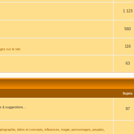
1 123
560
116
es sur le site
63
Sujets
ns & suggestions...
97
géographie
,
idées et concepts
,
influences
,
magie
,
personnages
,
peuples
,