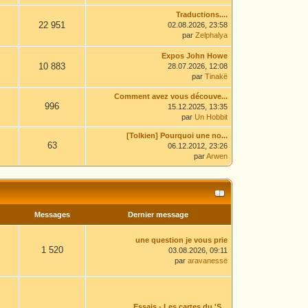
Traductions....
22 951
02.08.2026, 23:58
par
Zelphalya
Expos John Howe
10 883
28.07.2026, 12:08
par
Tinakë
Comment avez vous découve...
996
15.12.2025, 13:35
par
Un Hobbit
[Tolkien] Pourquoi une no...
63
06.12.2012, 23:26
par
Arwen
Messages
Dernier message
une question je vous prie
1 520
03.08.2026, 09:11
par
aravanessë
Essais - Les cartes du 'S...