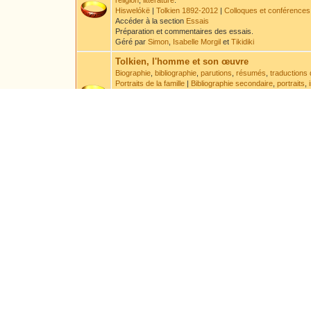
religion
,
littérature
.
Hiswelókë
|
Tolkien 1892-2012
|
Colloques et conférences
Accéder à la section
Essais
Préparation et commentaires des essais.
Géré par
Simon
,
Isabelle Morgil
et
Tikidiki
Tolkien, l'homme et son œuvre
Biographie
,
bibliographie
,
parutions
,
résumés
,
traductions 
Portraits de la famille
|
Bibliographie secondaire
,
portraits
,
Accéder à la section
Tolkien
Discussion à propos de la vie de Tolkien et des ouvrages 
Géré par
Druss
et
Leaf
.
Sous-Forums :
Errata
Encyclopédie
Encyclopédie par ordre alphabétique
,
chronologie
Accéder à la section
Encyclopédie
Préparation et commentaire des articles encyclopédiques e
Géré par
Aravanessë
Langues
Langues
,
systèmes d'écriture
,
textes
- Veuillez lire l'
avert
Accéder à la section
Langues
Géré par
Elendil
Sous-Forums :
Demandes de traductions et de t
Arts
Poèmes
,
traductions
,
acrostiches
,
chansons
,
nouvelles
Accéder à la section
Arts