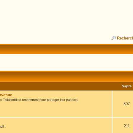
Recherc
Sujets
envenue
s Tolkiendili se rencontrent pour partager leur passion.
807
211
il !