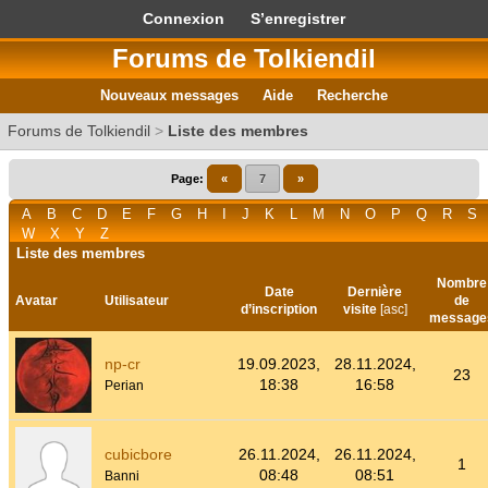
Connexion
S’enregistrer
Forums de Tolkiendil
Nouveaux messages
Aide
Recherche
Forums de Tolkiendil
>
Liste des membres
Page:
«
7
»
A
B
C
D
E
F
G
H
I
J
K
L
M
N
O
P
Q
R
S
W
X
Y
Z
Liste des membres
Nombre
Date
Dernière
Avatar
Utilisateur
de
d’inscription
visite
[
asc
]
message
np-cr
19.09.2023,
28.11.2024,
23
18:38
16:58
Perian
cubicbore
26.11.2024,
26.11.2024,
1
08:48
08:51
Banni