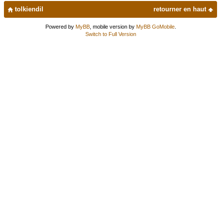
tolkiendil
retourner en haut
Powered by
MyBB
, mobile version by
MyBB GoMobile
.
Switch to Full Version