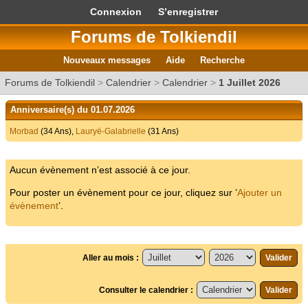
Connexion
S’enregistrer
Forums de Tolkiendil
Nouveaux messages
Aide
Recherche
Forums de Tolkiendil
>
Calendrier
>
Calendrier
>
1 Juillet 2026
Anniversaire(s) du 01.07.2026
Morbad
(34 Ans),
Lauryë-Galabrielle
(31 Ans)
Aucun évènement n’est associé à ce jour.
Pour poster un évènement pour ce jour, cliquez sur ’
Ajouter un
évènement
’.
Aller au mois :
Consulter le calendrier :