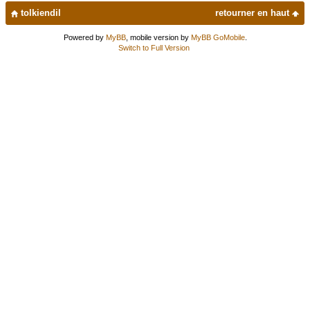
tolkiendil
retourner en haut
Powered by
MyBB
, mobile version by
MyBB GoMobile
.
Switch to Full Version