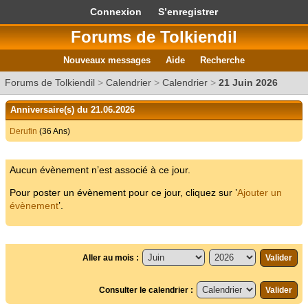
Connexion
S’enregistrer
Forums de Tolkiendil
Nouveaux messages
Aide
Recherche
Forums de Tolkiendil
>
Calendrier
>
Calendrier
>
21 Juin 2026
Anniversaire(s) du 21.06.2026
Derufin
(36 Ans)
Aucun évènement n’est associé à ce jour.
Pour poster un évènement pour ce jour, cliquez sur ’
Ajouter un
évènement
’.
Aller au mois :
Consulter le calendrier :