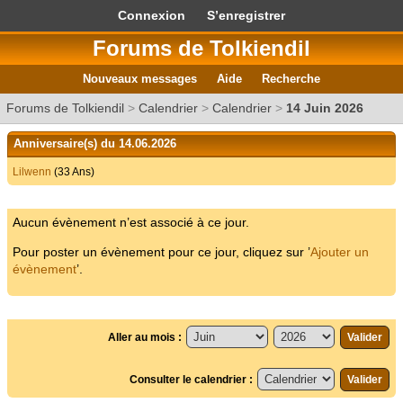
Connexion
S’enregistrer
Forums de Tolkiendil
Nouveaux messages
Aide
Recherche
Forums de Tolkiendil
>
Calendrier
>
Calendrier
>
14 Juin 2026
Anniversaire(s) du 14.06.2026
Lilwenn
(33 Ans)
Aucun évènement n’est associé à ce jour.
Pour poster un évènement pour ce jour, cliquez sur ’
Ajouter un
évènement
’.
Aller au mois :
Consulter le calendrier :