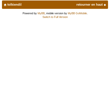
tolkiendil
retourner en haut
Powered by
MyBB
, mobile version by
MyBB GoMobile
.
Switch to Full Version