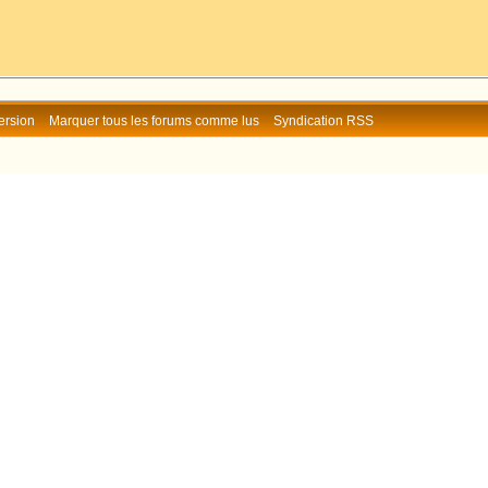
ersion
Marquer tous les forums comme lus
Syndication RSS