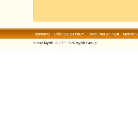
Tolkiendil
L’équipe du forum
Retourner en haut
Mobile V
Moteur
MyBB
, © 2002-2026
MyBB Group
.